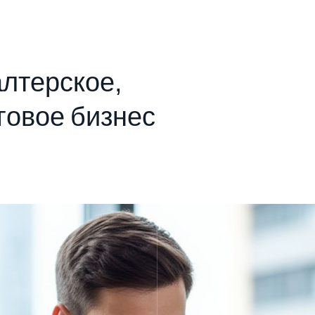
а
л
т
е
р
с
к
о
е
,
г
о
в
о
е
б
и
з
н
е
с