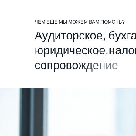
ЧЕМ ЕЩЕ МЫ МОЖЕМ ВАМ ПОМОЧЬ?
А
у
д
и
т
о
р
с
к
о
е
,
б
у
х
г
ю
р
и
д
и
ч
е
с
к
о
е
,
н
а
л
о
с
о
п
р
о
в
о
ж
д
е
н
и
е