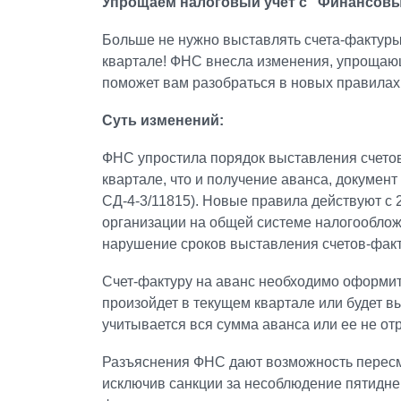
Упрощаем налоговый учет с “Финансов
Больше не нужно выставлять счета-фактуры 
квартале! ФНС внесла изменения, упрощающ
поможет вам разобраться в новых правилах
Суть изменений:
ФНС упростила порядок выставления счетов-
квартале, что и получение аванса, докумен
СД-4-3/11815). Новые правила действуют с 
организации на общей системе налогооблож
нарушение сроков выставления счетов-факт
Счет-фактуру на аванс необходимо оформить
произойдет в текущем квартале или будет в
учитывается вся сумма аванса или ее не от
Разъяснения ФНС дают возможность пересмо
исключив санкции за несоблюдение пятидне