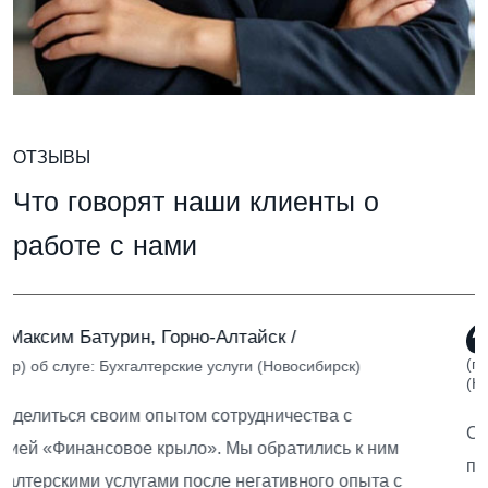
ОТЗЫВЫ
Ч
т
о
г
о
в
о
р
я
т
н
а
ш
и
к
л
и
е
н
т
ы
о
р
а
б
о
т
е
с
н
а
м
и
Николай Кекалов,Новосибирск /
(генеральный директор) об слуге: Налоговая безопасность
(Новосибирск)
Спасибо большое за помощь! Вы большие
профессионалы своего дела!