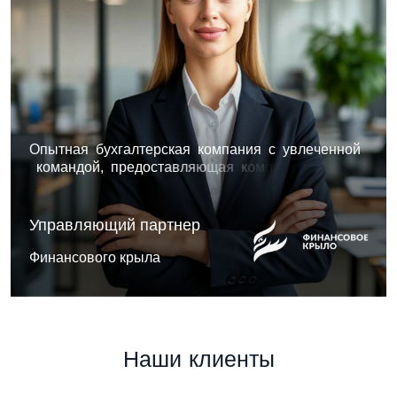
О
п
ы
т
н
а
я
б
у
х
г
а
л
т
е
р
с
к
а
я
к
о
м
п
а
н
и
я
с
у
в
л
е
ч
е
н
н
о
й
к
о
м
а
н
д
о
й
,
п
р
е
д
о
с
т
а
в
л
я
ю
щ
а
я
к
о
м
п
л
е
к
с
н
ы
е
р
е
ш
е
н
и
я
,
с
о
ч
е
т
а
ю
щ
и
Управляющий партнер
Финансового крыла
Н
а
ш
и
к
л
и
е
н
т
ы