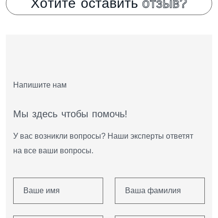
Х
о
т
и
т
е
о
с
т
а
в
и
т
ь
о
т
з
ы
в
?
Напишите нам
М
ы
з
д
е
с
ь
ч
т
о
б
ы
п
о
м
о
ч
ь
!
У вас возникли вопросы? Наши эксперты ответят
на все ваши вопросы.