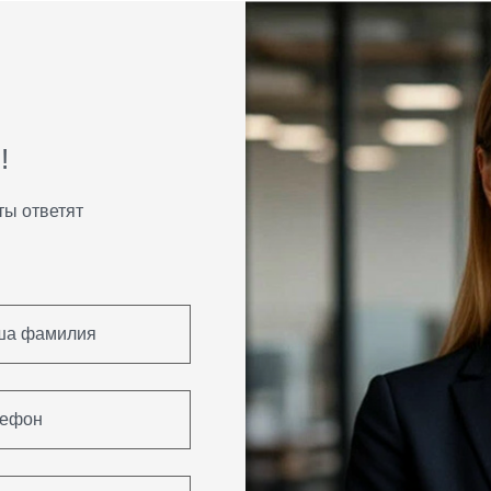
ь
!
ты ответят