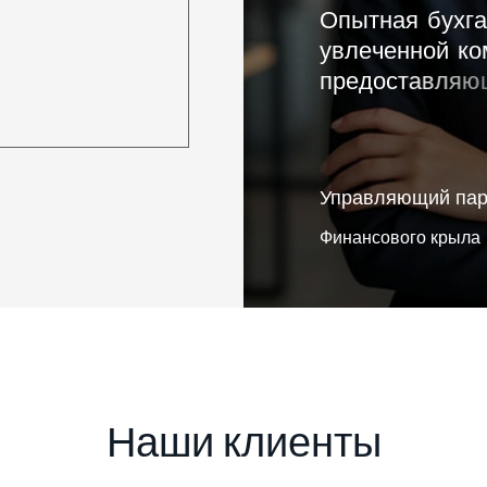
О
п
ы
т
н
а
я
б
у
х
г
а
у
в
л
е
ч
е
н
н
о
й
к
о
п
р
е
д
о
с
т
а
в
л
я
ю
р
е
ш
е
н
и
я
,
с
о
ч
е
Управляющий пар
Финансового крыла
Н
а
ш
и
к
л
и
е
н
т
ы