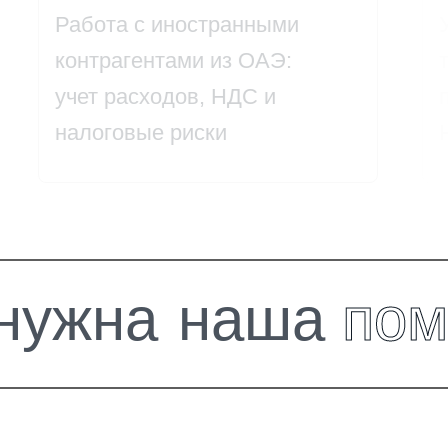
Работа с иностранными
контрагентами из ОАЭ:
учет расходов, НДС и
налоговые риски
н
у
ж
н
а
н
а
ш
а
п
о
м