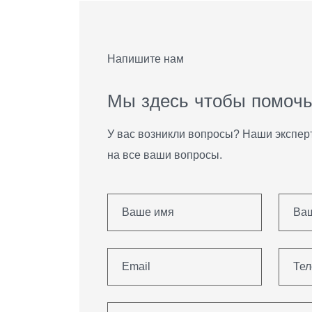
Напишите нам
М
ы
з
д
е
с
ь
ч
т
о
б
ы
п
о
м
о
ч
У вас возникли вопросы? Наши экспер
на все ваши вопросы.