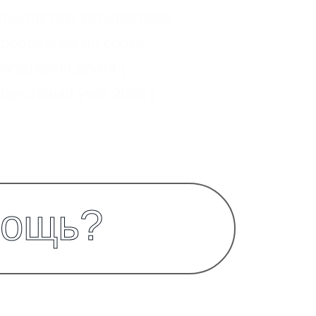
Убыток при уступке прав
требования до срока
погашения долга |
Налоговый учет 2026 |
о
щ
ь
?