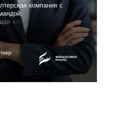
л
т
е
р
с
к
а
я
к
о
м
п
а
н
и
я
с
м
а
н
д
о
й
,
щ
а
я
к
о
м
п
л
е
к
с
н
ы
е
т
а
ю
щ
и
е
а
н
а
л
и
т
и
к
у
.
тнер