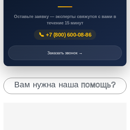
Оставьте заявку — эксперты свяжутся с вами в
течение 15 минут
+7 (800) 600-08-86
Заказать звонок →
В
а
м
н
у
ж
н
а
н
а
ш
а
п
о
м
о
щ
ь
?