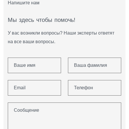
Напишите нам
М
ы
з
д
е
с
ь
ч
т
о
б
ы
п
о
м
о
ч
ь
!
У вас возникли вопросы? Наши эксперты ответят
на все ваши вопросы.