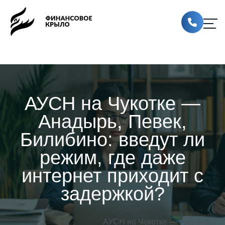
АУСН на Чукотке —
Анадырь, Певек,
Билибино: введут ли
режим, где даже
интернет приходит с
задержкой?
АУСН на Чукотке — Анадырь,