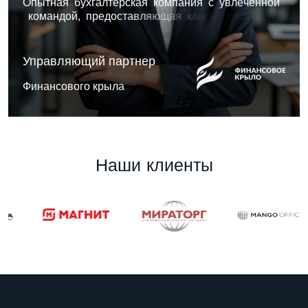
О
п
ы
т
н
а
я
б
у
х
г
а
л
т
е
р
с
к
а
я
к
о
м
п
а
н
и
я
с
у
в
л
е
ч
е
н
н
о
й
к
о
м
а
н
д
о
й
,
п
р
е
д
о
с
т
а
в
л
я
ю
щ
а
я
к
о
м
п
л
е
к
с
н
ы
е
р
е
ш
е
н
и
я
,
с
о
ч
е
т
а
ю
щ
и
е
а
н
а
л
и
т
и
к
у
.
Управляющий партнер
Финансового крыла
Н
а
ш
и
к
л
и
е
н
т
ы