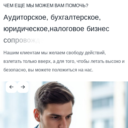
ЧЕМ ЕЩЕ МЫ МОЖЕМ ВАМ ПОМОЧЬ?
А
у
д
и
т
о
р
с
к
о
е
,
б
у
х
г
а
л
т
е
р
с
к
о
е
,
ю
р
и
д
и
ч
е
с
к
о
е
,
н
а
л
о
г
о
в
о
е
б
и
з
н
е
с
с
о
п
р
о
в
о
ж
д
е
н
и
е
Нашим клиентам мы желаем свободу действий,
взлетать только вверх, а для того, чтобы летать высоко и
безопасно, вы можете положиться на нас.