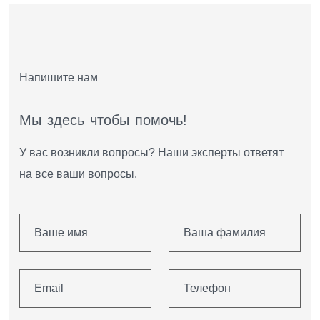
Напишите нам
М
ы
з
д
е
с
ь
ч
т
о
б
ы
п
о
м
о
ч
ь
!
У вас возникли вопросы? Наши эксперты ответят
на все ваши вопросы.