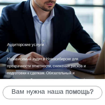
Аудиторские услуги
Независимый аудит в Новосибирске для
прозрачности отчетности, снижения рисков и
подготовки к сделкам. Обязательный и
инициативный аудит, налоговые проверки, due
diligence — с гарантией «Финансового крыла».
В
а
м
н
у
ж
н
а
н
а
ш
а
п
о
м
о
щ
ь
?