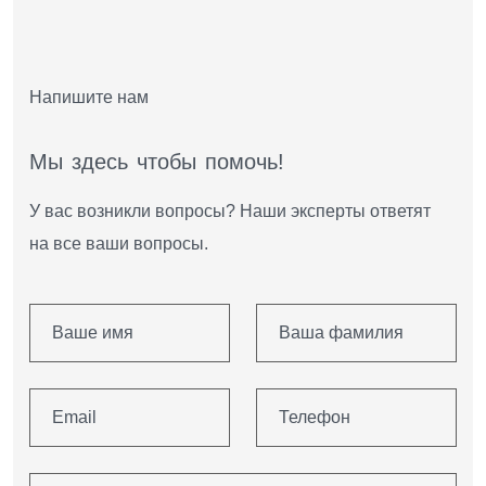
Напишите нам
М
ы
з
д
е
с
ь
ч
т
о
б
ы
п
о
м
о
ч
ь
!
У вас возникли вопросы? Наши эксперты ответят
на все ваши вопросы.