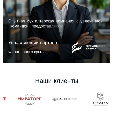
О
п
ы
т
н
а
я
б
у
х
г
а
л
т
е
р
с
к
а
я
к
о
м
п
а
н
и
я
с
у
в
л
е
ч
е
н
н
о
й
к
о
м
а
н
д
о
й
,
п
р
е
д
о
с
т
а
в
л
я
ю
щ
а
я
к
о
м
п
л
е
к
с
н
ы
е
р
е
ш
е
н
и
я
,
с
о
ч
е
т
а
ю
щ
и
е
а
н
а
л
и
т
и
к
у
.
Управляющий партнер
Финансового крыла
Н
а
ш
и
к
л
и
е
н
т
ы