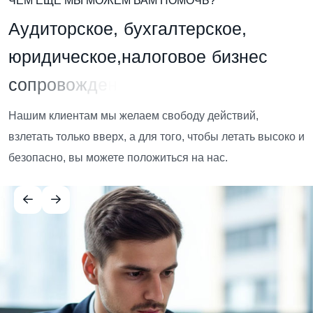
ЧЕМ ЕЩЕ МЫ МОЖЕМ ВАМ ПОМОЧЬ?
А
у
д
и
т
о
р
с
к
о
е
,
б
у
х
г
а
л
т
е
р
с
к
о
е
,
ю
р
и
д
и
ч
е
с
к
о
е
,
н
а
л
о
г
о
в
о
е
б
и
з
н
е
с
с
о
п
р
о
в
о
ж
д
е
н
и
е
Нашим клиентам мы желаем свободу действий,
взлетать только вверх, а для того, чтобы летать высоко и
безопасно, вы можете положиться на нас.