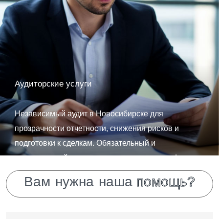
Аудиторские услуги
Независимый аудит в Новосибирске для
прозрачности отчетности, снижения рисков и
подготовки к сделкам. Обязательный и
инициативный аудит, налоговые проверки, due
diligence — с гарантией «Финансового крыла».
В
а
м
н
у
ж
н
а
н
а
ш
а
п
о
м
о
щ
ь
?