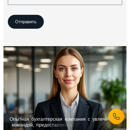
О
п
ы
т
н
а
я
б
у
х
г
а
л
т
е
р
с
к
а
я
к
о
м
п
а
н
и
я
с
у
в
л
е
ч
е
н
н
о
й
к
о
м
а
н
д
о
й
,
п
р
е
д
о
с
т
а
в
л
я
ю
щ
а
я
к
о
м
п
л
е
к
с
н
ы
е