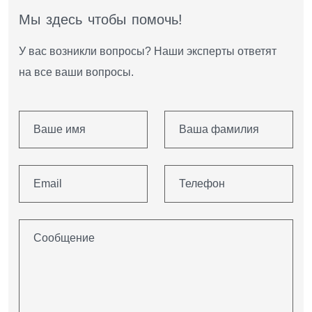
М
ы
з
д
е
с
ь
ч
т
о
б
ы
п
о
м
о
ч
ь
!
У вас возникли вопросы? Наши эксперты ответят
на все ваши вопросы.