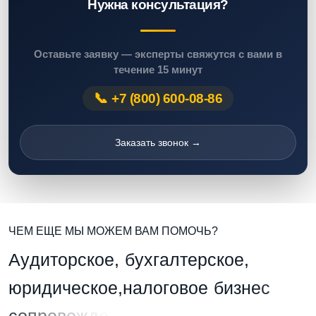
Нужна консультация?
Оставьте заявку — эксперты свяжутся с вами в
течение 15 минут
+7 (800) 600-08-86
Заказать звонок →
ЧЕМ ЕЩЕ МЫ МОЖЕМ ВАМ ПОМОЧЬ?
А
у
д
и
т
о
р
с
к
о
е
,
б
у
х
г
а
л
т
е
р
с
к
о
е
,
ю
р
и
д
и
ч
е
с
к
о
е
,
н
а
л
о
г
о
в
о
е
б
и
з
н
е
с