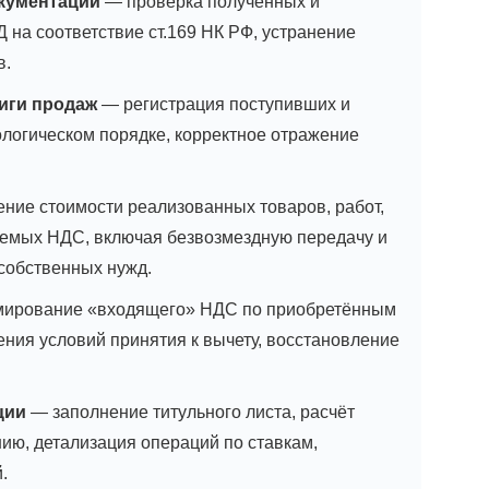
окументации
— проверка полученных и
 на соответствие ст.169 НК РФ, устранение
в.
иги продаж
— регистрация поступивших и
логическом порядке, корректное отражение
ние стоимости реализованных товаров, работ,
гаемых НДС, включая безвозмездную передачу и
собственных нужд.
ирование «входящего» НДС по приобретённым
ения условий принятия к вычету, восстановление
ции
— заполнение титульного листа, расчёт
ию, детализация операций по ставкам,
.