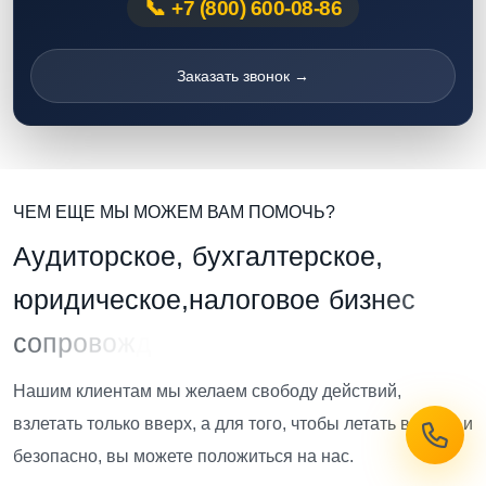
+7 (800) 600-08-86
Заказать звонок →
ЧЕМ ЕЩЕ МЫ МОЖЕМ ВАМ ПОМОЧЬ?
А
у
д
и
т
о
р
с
к
о
е
,
б
у
х
г
а
л
т
е
р
с
к
о
е
,
ю
р
и
д
и
ч
е
с
к
о
е
,
н
а
л
о
г
о
в
о
е
б
и
з
н
е
с
с
о
п
р
о
в
о
ж
д
е
н
и
е
Нашим клиентам мы желаем свободу действий,
взлетать только вверх, а для того, чтобы летать высоко и
безопасно, вы можете положиться на нас.